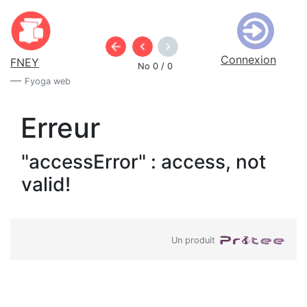
Connexion
FNEY
No 0 / 0
Fyoga web
Erreur
"accessError" : access, not
valid!
Un produit