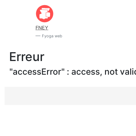
FNEY
Fyoga web
Erreur
"accessError" : access, not vali