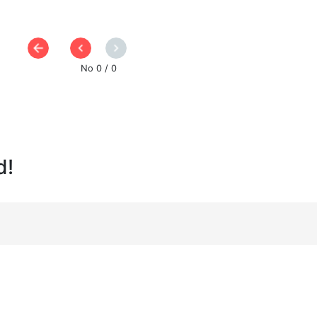
No 0 / 0
d!