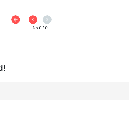
No 0 / 0
d!