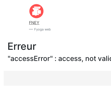
FNEY
Fyoga web
Erreur
"accessError" : access, not vali