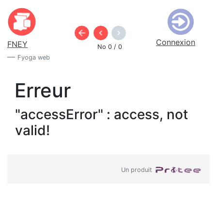
Connexion
FNEY
No 0 / 0
Fyoga web
Erreur
"accessError" : access, not
valid!
Un produit